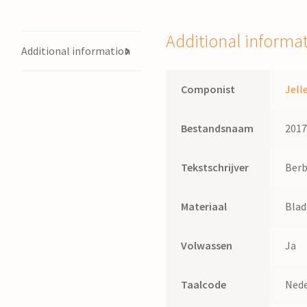
/
J.
Additional informa
Nauta,
Additional information
tekst,
Genestet,
Componist
Jell
P.A.
de
Bestandsnaam
201
quantity
Tekstschrijver
Berb
Materiaal
Bla
Volwassen
Ja
Taalcode
Nede