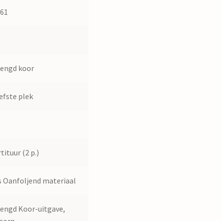
561
1
engd koor
iefste plek
tituur (2 p.)
 Oanfoljend materiaal
ngd Koor-uitgave,