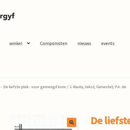
winkel
Componisten
nieuws
events
De liefste plek : voor gemengd koor / J. Nauta, tekst, Genestet, P.A. de
De liefst