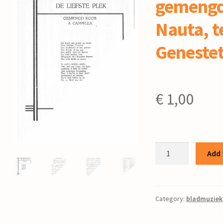
gemengd 
Nauta, t
Genestet
€
1,00
De
Add 
liefste
plek
:
voor
Category:
bladmuziek
gemengd
koor