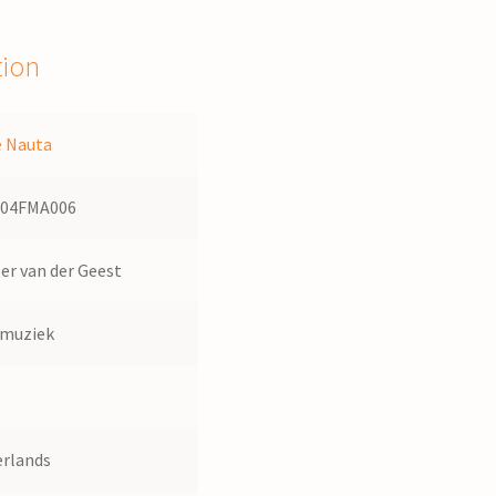
tion
e Nauta
704FMA006
er van der Geest
dmuziek
rlands