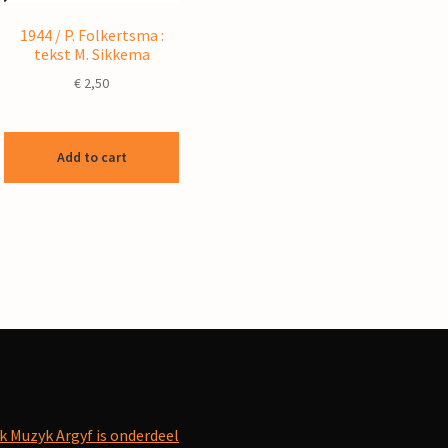
1944 / P. Folkertsma :
tekst M. Sikkema
€
2,50
Add to cart
k Muzyk Argyf is onderdeel