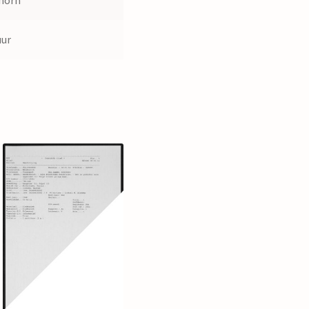
horn
uur