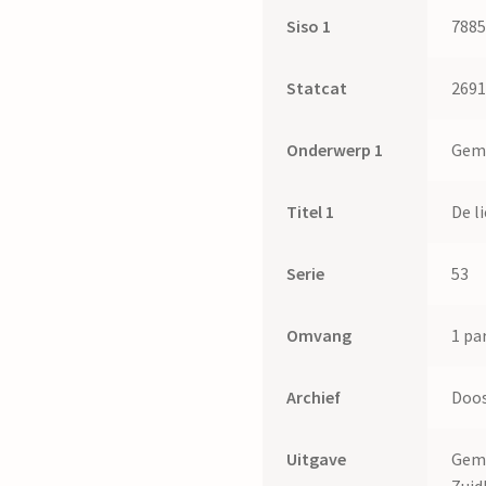
Siso 1
788
Statcat
269
Onderwerp 1
Gem
Titel 1
De l
Serie
53
Omvang
1 par
Archief
Doos
Uitgave
Geme