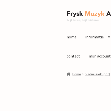
Ga
Ga
door
naar
naar
de
navigatie
inhoud
home
informatie
contact
mijn account
Home
bladmuziek (pdf)