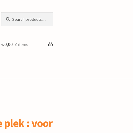
Search
Search
for:
€
0,00
0 items
e plek : voor