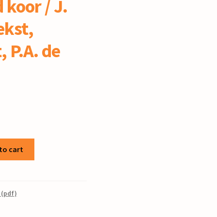
koor / J.
ekst,
, P.A. de
to cart
 (pdf)