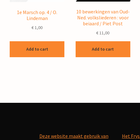
10 bewerkingen van Oud-
1e Marsch op. 4 / O.
Ned. volksliederen : voor
Lindeman
beiaard / Piet Post
€
1,00
€
11,00
Add to cart
Add to cart
Deze website maakt gebruik van
Het Frys