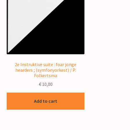
2e Instruktive suite : foar jonge
hearders ; (symfonyorkest) / P.
Folkertsma
€
10,00
Add to cart