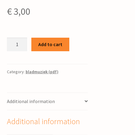
€
3,00
De
Add to cart
maitiid
/
Cees
Bijlstra
Category:
bladmuziek (pdf)
quantity
Additional information
Additional information