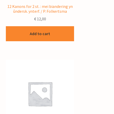
12 Kanons for 2 st. : mei biandering yn
ûndersk. ynterf. / P. Folkertsma
€
12,00
Add to cart