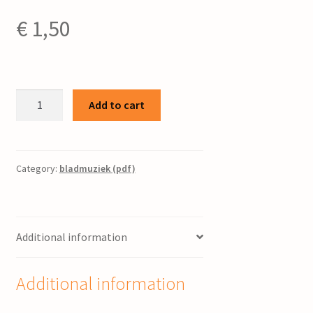
€
1,50
D'ierde
Add to cart
ûnder
myn
foet
/
Category:
bladmuziek (pdf)
Douwenga,
Jouke
quantity
Additional information
Additional information