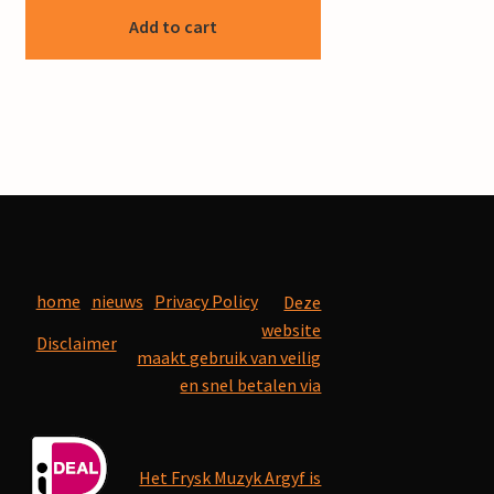
Add to cart
home
nieuws
Privacy Policy
Deze
website
Disclaimer
maakt gebruik van veilig
en snel betalen via
Het Frysk Muzyk Argyf is