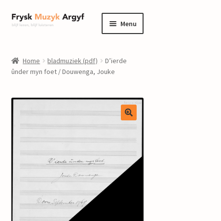
Ga
Ga
Menu
door
naar
naar
de
home
navigatie
inhoud
Home
bladmuziek (pdf)
D’ierde
Submenu
ûnder myn foet / Douwenga, Jouke
informatie
uitvouwen
Submenu
winkel
uitvouwen
Componisten
nieuws
events
contact