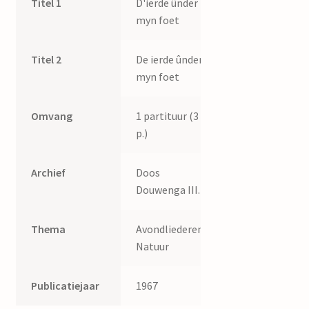
Titel 1
D'ierde ûnder
myn foet
Titel 2
De ierde ûnder
myn foet
Omvang
1 partituur (3
p.)
Archief
Doos
Douwenga III.
Thema
Avondliederen,
Natuur
Publicatiejaar
1967