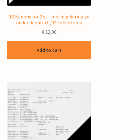
12 Kanons for 2 st. : mei biandering yn
ûndersk. ynterf. / P. Folkertsma
€
12,00
Add to cart