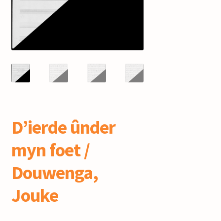
mijn account
D’ierde ûnder
myn foet /
Douwenga,
Jouke