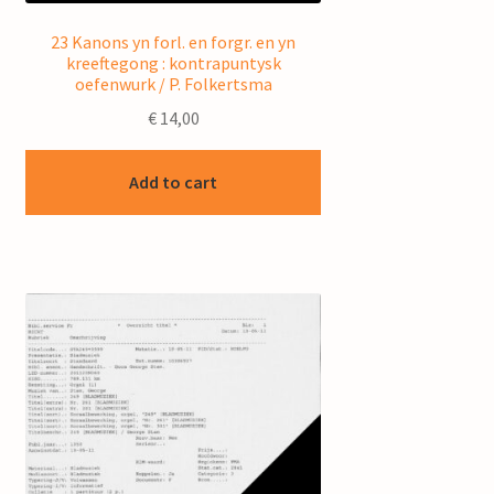
23 Kanons yn forl. en forgr. en yn
kreeftegong : kontrapuntysk
oefenwurk / P. Folkertsma
€
14,00
Add to cart