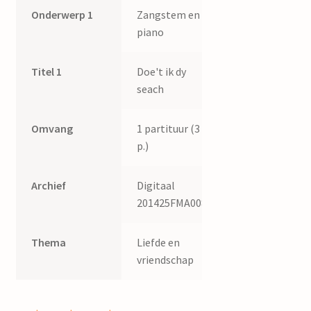
Onderwerp 1
Zangstem en
piano
Titel 1
Doe't ik dy
seach
Omvang
1 partituur (3
p.)
Archief
Digitaal
201425FMA008
Thema
Liefde en
vriendschap