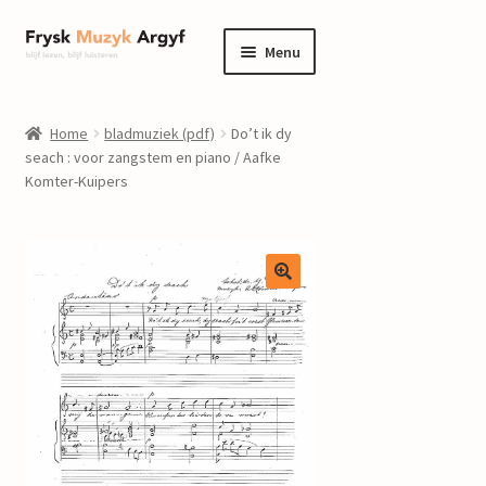
Ga
Ga
Menu
door
naar
naar
de
home
navigatie
inhoud
Home
bladmuziek (pdf)
Do’t ik dy
Submenu
seach : voor zangstem en piano / Aafke
informatie
Komter-Kuipers
uitvouwen
Submenu
winkel
uitvouwen
Componisten
nieuws
events
contact