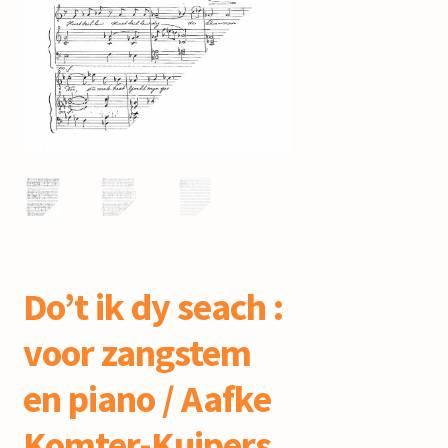
mijn account
Do’t ik dy seach :
voor zangstem
en piano / Aafke
Komter-Kuipers