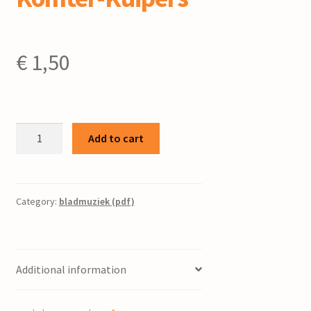
€
1,50
Do't
Add to cart
ik
dy
seach
:
Category:
bladmuziek (pdf)
voor
zangstem
en
Additional information
piano
/
Aafke