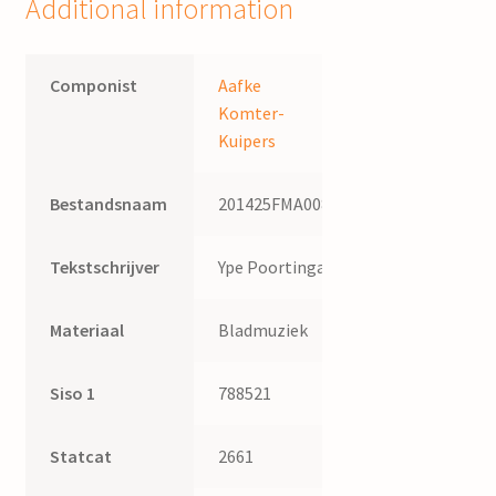
Additional information
Komter-
Kuipers
quantity
Componist
Aafke
Komter-
Kuipers
Bestandsnaam
201425FMA008
Tekstschrijver
Ype Poortinga
Materiaal
Bladmuziek
Siso 1
788521
Statcat
2661