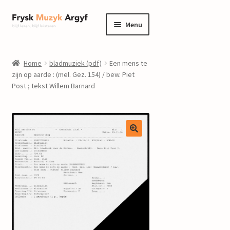
Ga
Ga
Menu
door
naar
naar
de
home
navigatie
inhoud
Home
bladmuziek (pdf)
Een mens te
Submenu
zijn op aarde : (mel. Gez. 154) / bew. Piet
informatie
Post ; tekst Willem Barnard
uitvouwen
Submenu
winkel
uitvouwen
Componisten
nieuws
events
contact