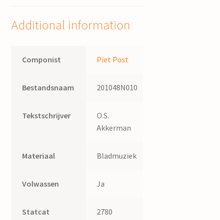
154)
/
Additional information
bew.
Piet
Post
Componist
Piet Post
;
tekst
Bestandsnaam
201048N010
Willem
Barnard
quantity
Tekstschrijver
O.S.
Akkerman
Materiaal
Bladmuziek
Volwassen
Ja
Statcat
2780