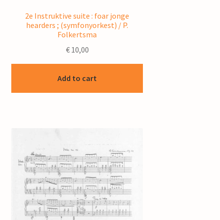
2e Instruktive suite : foar jonge
hearders ; (symfonyorkest) / P.
Folkertsma
€
10,00
Add to cart