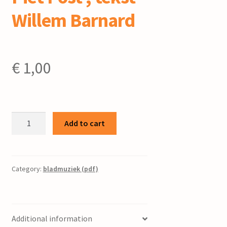
Willem Barnard
€
1,00
Een
Add to cart
mens
te
zijn
op
Category:
bladmuziek (pdf)
aarde
:
(mel.
Additional information
Gez.