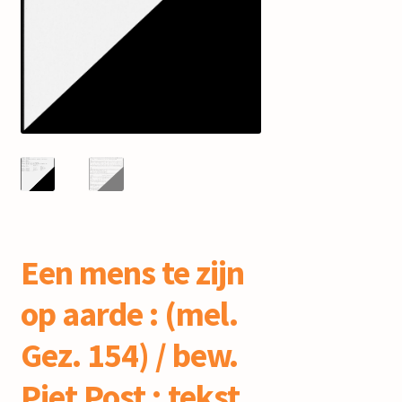
mijn account
Een mens te zijn
op aarde : (mel.
Gez. 154) / bew.
Piet Post ; tekst