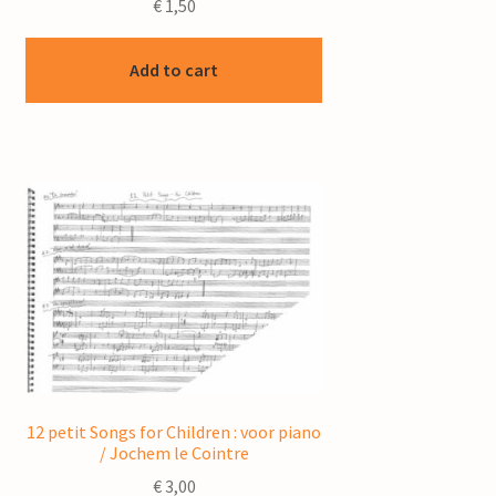
€
1,50
Add to cart
12 petit Songs for Children : voor piano
/ Jochem le Cointre
€
3,00