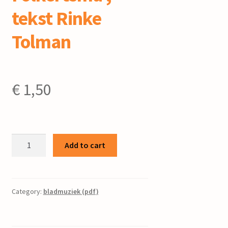
tekst Rinke
Tolman
€
1,50
Foarjier
Add to cart
:
duet
sopr
&
Category:
bladmuziek (pdf)
bas
/