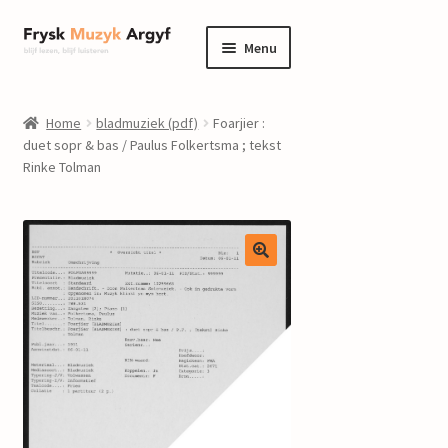
Ga
Ga
Menu
door
naar
naar
de
home
navigatie
inhoud
Home
bladmuziek (pdf)
Foarjier :
Submenu
duet sopr & bas / Paulus Folkertsma ; tekst
informatie
Rinke Tolman
uitvouwen
Submenu
winkel
uitvouwen
Componisten
nieuws
events
contact