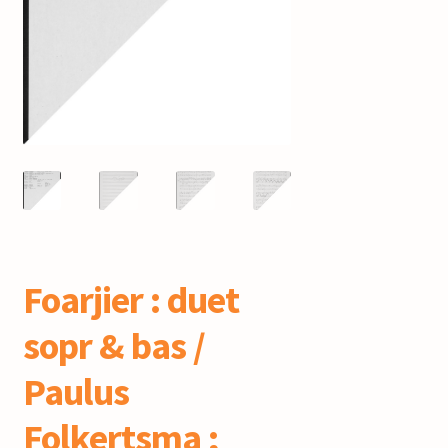
mijn account
Foarjier : duet
sopr & bas /
Paulus
Folkertsma ;