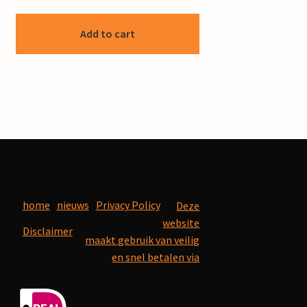
Add to cart
home
nieuws
Privacy Policy
Deze
website
Disclaimer
maakt gebruik van veilig
en snel betalen via