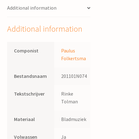
Paulus
Additional information
Folkertsma
;
tekst
Additional information
Rinke
Tolman
quantity
Componist
Paulus
Folkertsma
Bestandsnaam
201101N074
Tekstschrijver
Rinke
Tolman
Materiaal
Bladmuziek
Volwassen
Ja