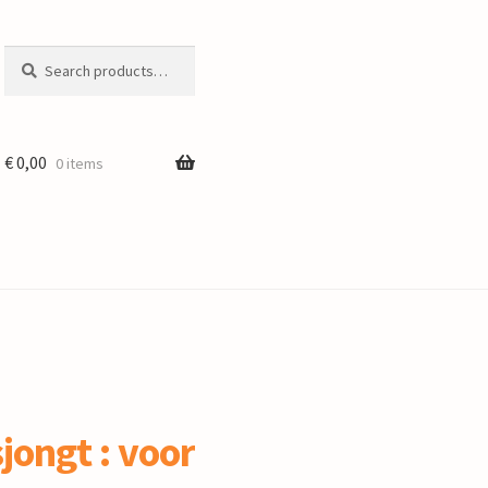
Search
Search
for:
€
0,00
0 items
jongt : voor