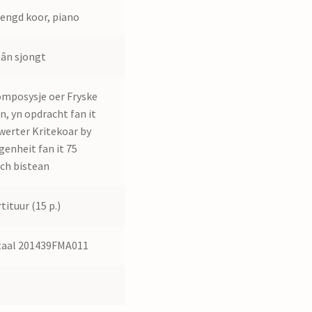
ngd koor, piano
lân sjongt
omposysje oer Fryske
en, yn opdracht fan it
werter Kritekoar by
genheit fan it 75
rich bistean
tituur (15 p.)
taal 201439FMA011
3