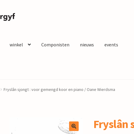
winkel
Componisten
nieuws
events
Fryslân sjongt : voor gemengd koor en piano / Oane Wierdsma
Fryslân s