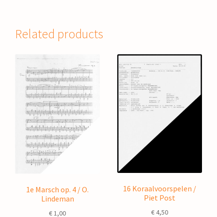
Related products
16 Koraalvoorspelen /
1e Marsch op. 4 / O.
Piet Post
Lindeman
€
4,50
€
1,00