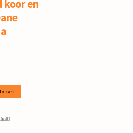
 koor en
Oane
ma
to cart
 (pdf)