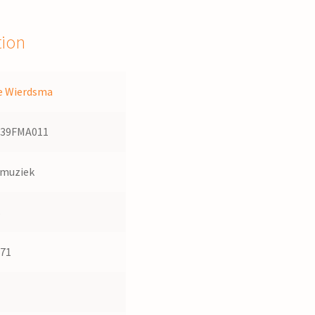
tion
e Wierdsma
439FMA011
dmuziek
s
571
1