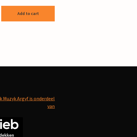
Add to cart
k Muzyk Argyf is onderdeel
van