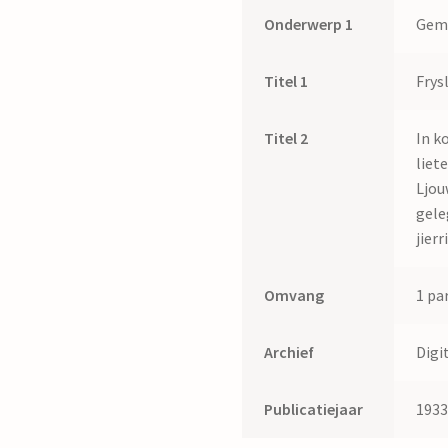
Onderwerp 1
Geme
Titel 1
Frys
Titel 2
In k
liet
Ljou
gele
jier
Omvang
1 par
Archief
Digi
Publicatiejaar
193