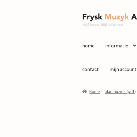
Ga
Ga
door
naar
naar
de
navigatie
inhoud
home
informatie
contact
mijn account
Home
bladmuziek (pdf)