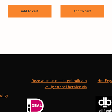
Add to cart
Add to cart
Deze website maakt gebruik van
Het Frys
veilig en snel betalen via
olicy