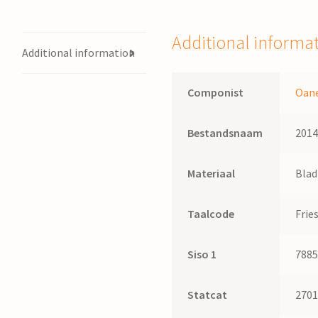
piano
/
Additional informa
Oane
Additional information
Wierdsma
quantity
Componist
Oan
Bestandsnaam
201
Materiaal
Bla
Taalcode
Frie
Siso 1
788
Statcat
270