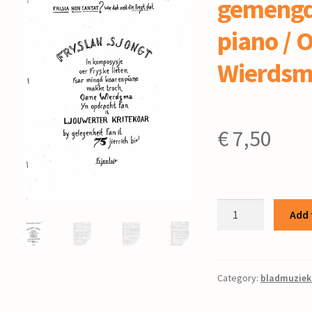
gemengd
piano / 
Wierds
€
7,50
Fryslân
Add 
sjongt
:
voor
gemengd
Category:
bladmuziek
koor
en