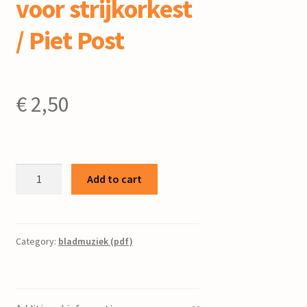
voor strijkorkest
/ Piet Post
€
2,50
Geestelijke
Add to cart
liederen
op.31b
:
voor
Category:
bladmuziek (pdf)
strijkorkest
/
Piet