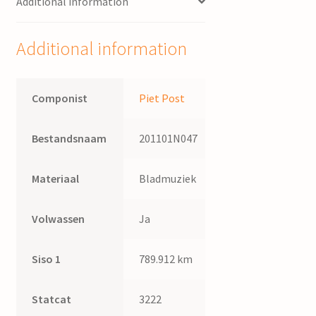
Additional information
Post
quantity
Additional information
Componist
Piet Post
Bestandsnaam
201101N047
Materiaal
Bladmuziek
Volwassen
Ja
Siso 1
789.912 km
Statcat
3222