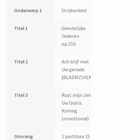
Onderwerp 1
Strijkorkest
Titel 1
Geestelijke
liederen
op.31b
Titel 2
Ach blijf met
Uw genade
[BLADMZUIEK]
Titel 3
Rust mijn ziel,
Uw God is
Koning
(onvoltooid)
Omvang
1 partituur (5