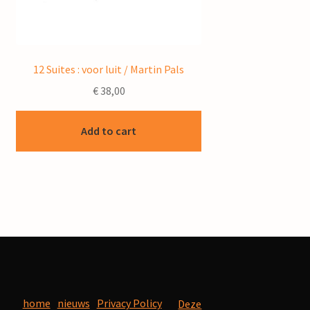
12 Suites : voor luit / Martin Pals
€
38,00
Add to cart
home
nieuws
Privacy Policy
Deze