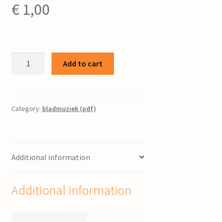
€
1,00
Gezang
Add to cart
108:
1,
2
en
Category:
bladmuziek (pdf)
3
/
bew.
Additional information
Piet
Post
quantity
Additional information