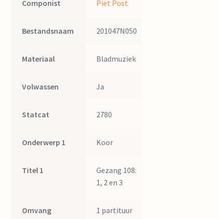
Componist
Piet Post
Bestandsnaam
201047N050
Materiaal
Bladmuziek
Volwassen
Ja
Statcat
2780
Onderwerp 1
Koor
Titel 1
Gezang 108:
1, 2 en 3
Omvang
1 partituur