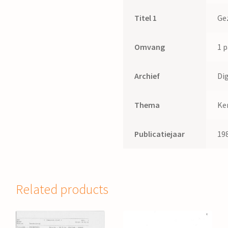
Titel 1
Ge
Omvang
1 p
Archief
Di
Thema
Ke
Publicatiejaar
19
Related products