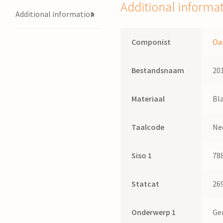
Wierdsma
Additional informa
quantity
Additional information
Componist
Oa
Bestandsnaam
20
Materiaal
Bl
Taalcode
Ne
Siso 1
78
Statcat
26
Onderwerp 1
Ge