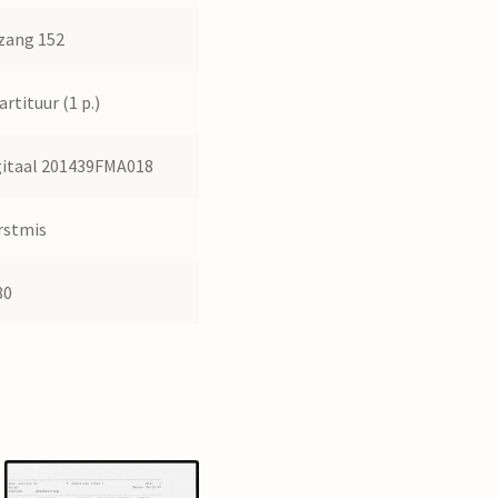
zang 152
artituur (1 p.)
gitaal 201439FMA018
rstmis
80