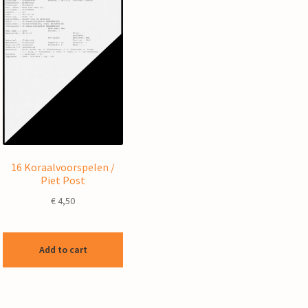
16 Koraalvoorspelen /
Piet Post
€
4,50
Add to cart