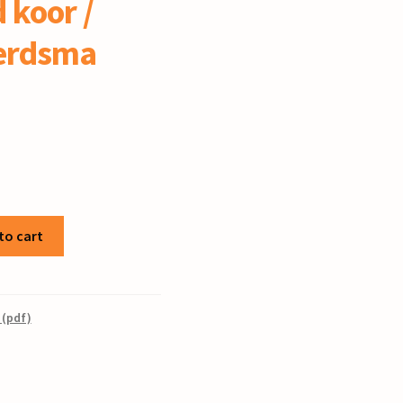
 koor /
erdsma
to cart
 (pdf)