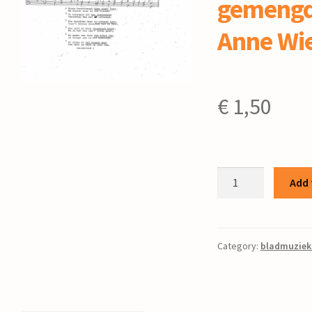
gemengd
Anne Wi
€
1,50
Gezang
Add 
152
:
voor
gemengd
Category:
bladmuziek
koor
/
Anne