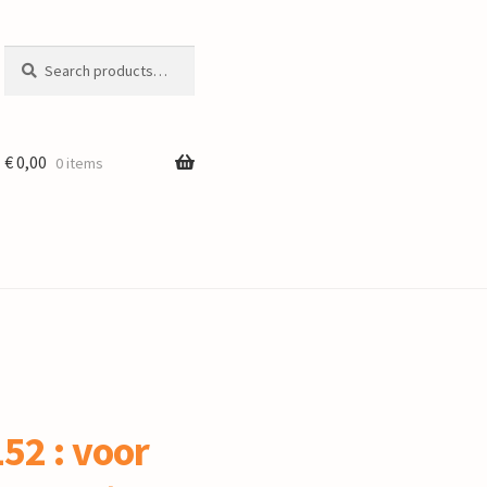
Search
Search
for:
€
0,00
0 items
52 : voor