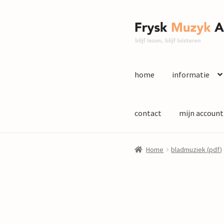
Ga
Ga
door
naar
naar
de
navigatie
inhoud
home
informatie
contact
mijn account
Home
bladmuziek (pdf)