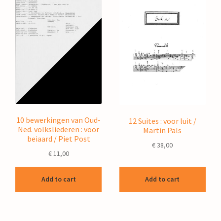
10 bewerkingen van Oud-
12 Suites : voor luit /
Ned. volksliederen : voor
Martin Pals
beiaard / Piet Post
€
38,00
€
11,00
Add to cart
Add to cart