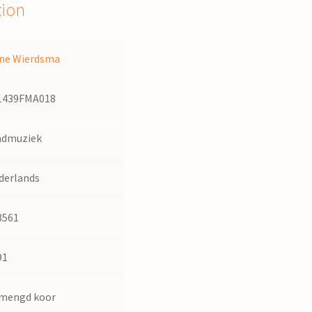
tion
ne Wierdsma
1439FMA018
admuziek
derlands
8561
91
mengd koor