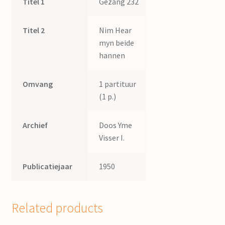
Titel 1
Gezang 232
Titel 2
Nim Hear
myn beide
hannen
Omvang
1 partituur
(1 p.)
Archief
Doos Yme
Visser I.
Publicatiejaar
1950
Related products