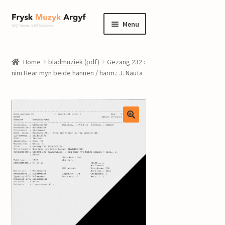
Ga
Ga
Menu
door
naar
naar
de
home
navigatie
inhoud
Home
bladmuziek (pdf)
Gezang 232 :
Submenu
nim Hear myn beide hannen / harm.: J. Nauta
informatie
uitvouwen
Submenu
winkel
uitvouwen
Componisten
nieuws
events
contact