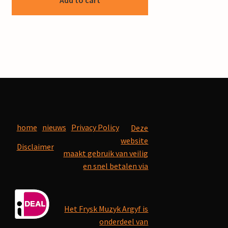
Add to cart
home
nieuws
Privacy Policy
Deze
website
Disclaimer
maakt gebruik van veilig
en snel betalen via
Het Frysk Muzyk Argyf is
onderdeel van