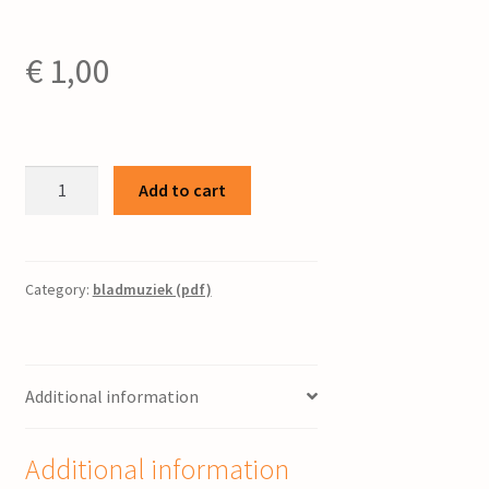
€
1,00
Gezang
Add to cart
232
:
nim
Hear
Category:
bladmuziek (pdf)
myn
beide
hannen
Additional information
/
harm.:
J.
Additional information
Nauta