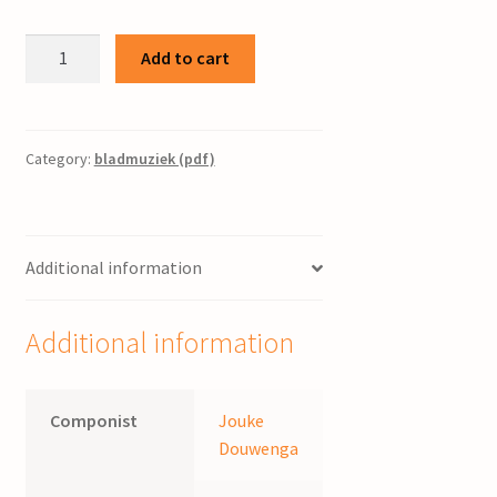
Gien
Add to cart
/
J.
Douwenga
quantity
Category:
bladmuziek (pdf)
Additional information
Additional information
Componist
Jouke
Douwenga