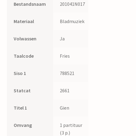
Bestandsnaam
201041N017
Materiaal
Bladmuziek
Volwassen
Ja
Taalcode
Fries
Siso 1
788521
Statcat
2661
Titel 1
Gien
Omvang
1 partituur
(3 p.)