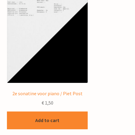
2e sonatine voor piano / Piet Post
€
1,50
Add to cart