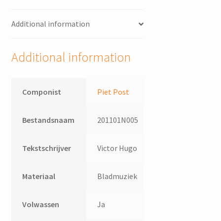
orgel
Additional information
/
Piet
Post
Additional information
;
gedicht
van
Componist
Piet Post
Muus
Jacobse
Bestandsnaam
201101N005
quantity
Tekstschrijver
Victor Hugo
Materiaal
Bladmuziek
Volwassen
Ja