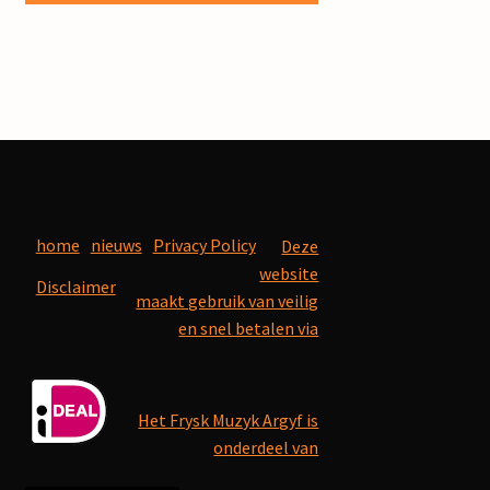
home
nieuws
Privacy Policy
Deze
website
Disclaimer
maakt gebruik van veilig
en snel betalen via
Het Frysk Muzyk Argyf is
onderdeel van