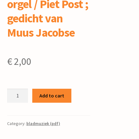
orgel / Piet Post ;
gedicht van
Muus Jacobse
€
2,00
Honger
Add to cart
en
dorst
:
voor
Category:
bladmuziek (pdf)
zang
en