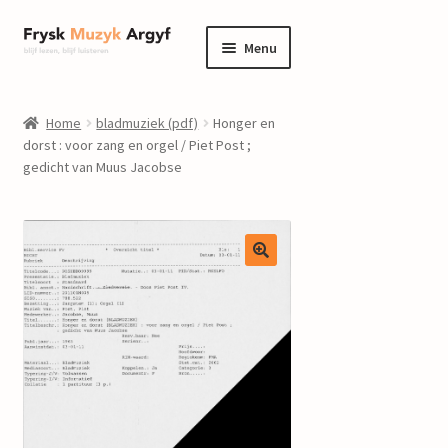
Ga
Ga
Menu
door
naar
naar
de
home
navigatie
inhoud
Home
bladmuziek (pdf)
Honger en
Submenu
dorst : voor zang en orgel / Piet Post ;
informatie
gedicht van Muus Jacobse
uitvouwen
Submenu
winkel
uitvouwen
Componisten
nieuws
events
contact