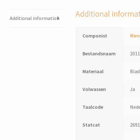
Additional informa
Additional information
Componist
Rien
Bestandsnaam
201
Materiaal
Bla
Volwassen
Ja
Taalcode
Nede
Statcat
269