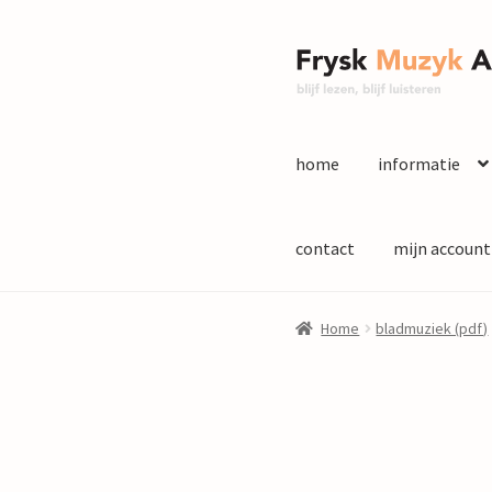
Ga
Ga
door
naar
naar
de
navigatie
inhoud
home
informatie
contact
mijn account
Home
bladmuziek (pdf)