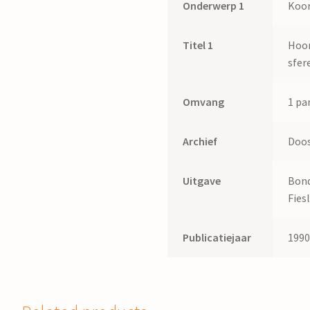
Onderwerp 1
Koo
Titel 1
Hoor
sfer
Omvang
1 par
Archief
Doos
Uitgave
Bond
Fies
Publicatiejaar
199