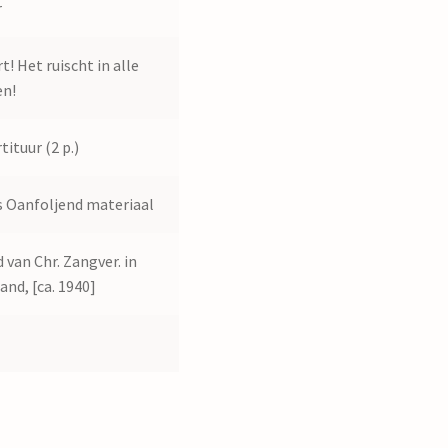
r
t! Het ruischt in alle
en!
tituur (2 p.)
 Oanfoljend materiaal
 van Chr. Zangver. in
land, [ca. 1940]
0