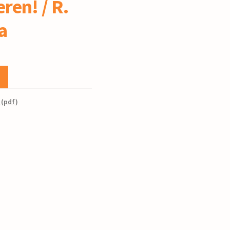
eren! / R.
a
 (pdf)