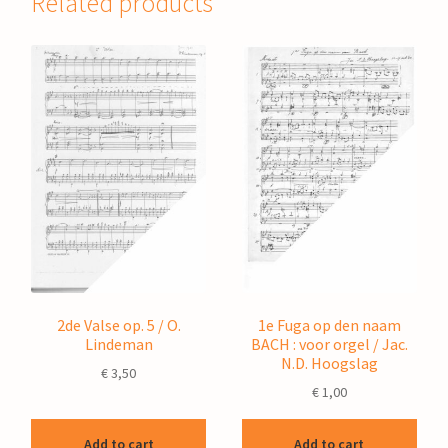
Related products
2de Valse op. 5 / O.
1e Fuga op den naam
Lindeman
BACH : voor orgel / Jac.
N.D. Hoogslag
€
3,50
€
1,00
Add to cart
Add to cart