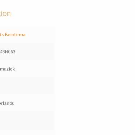
tion
ts Beintema
143N063
dmuziek
rlands
1