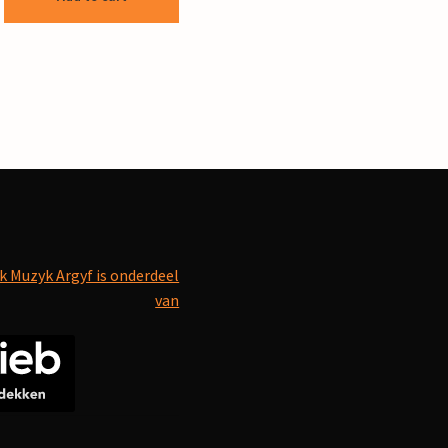
k Muzyk Argyf is onderdeel
van