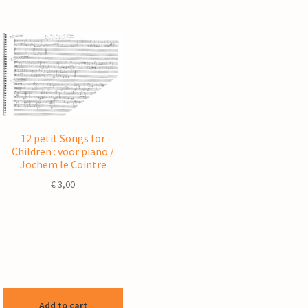
12 petit Songs for
Children : voor piano /
Jochem le Cointre
€
3,00
Add to cart