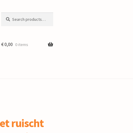
Search
Search
for:
€
0,00
0 items
et ruischt