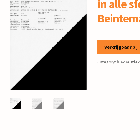
in alle sf
Beintem
Verkrijgbaar bij
Category:
bladmuziek