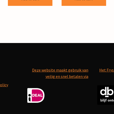
Deze website maakt gebruik van
Het Frys
veilig en snel betalen via
olicy