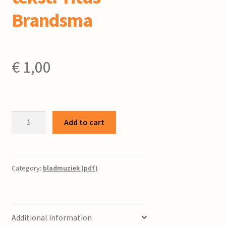
Brandsma
€
1,00
It
Add to cart
gedicht
fan
Pater
Titus
Category:
bladmuziek (pdf)
/
bew.
Yme
Additional information
Visser