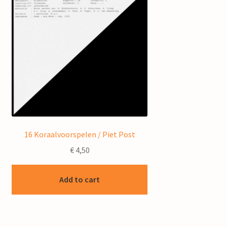
16 Koraalvoorspelen / Piet Post
€
4,50
Add to cart