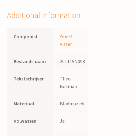
;
tekst:
Additional information
Titus
Brandsma
quantity
Componist
Yme G.
Visser
Bestandsnaam
201115N098
Tekstschrijver
Theo
Bosman
Materiaal
Bladmuziek
Volwassen
Ja