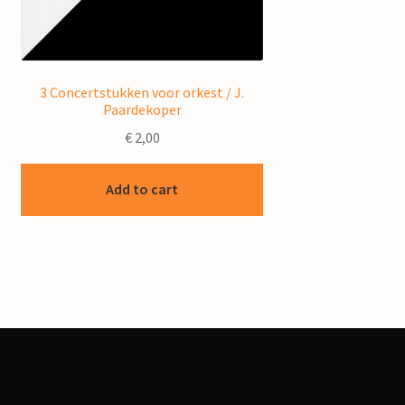
3 Concertstukken voor orkest / J.
Paardekoper
€
2,00
Add to cart