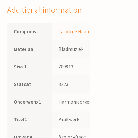
Additional information
Componist
Jacob de Haan
Materiaal
Bladmuziek
Siso 1
789913
Statcat
3223
Onderwerp 1
Harmonieorkest
Titel 1
Kraftwerk
Omvang
8 min : 40 sec