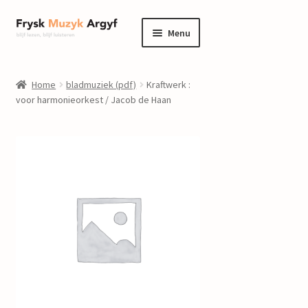
Ga
Ga
Menu
door
naar
naar
de
home
navigatie
inhoud
Home
bladmuziek (pdf)
Kraftwerk :
Submenu
voor harmonieorkest / Jacob de Haan
informatie
uitvouwen
Submenu
winkel
uitvouwen
Componisten
nieuws
events
contact