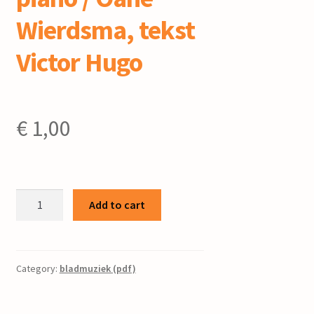
Wierdsma, tekst
Victor Hugo
€
1,00
Mes
Add to cart
vers
fuiraient...
:
voor
Category:
bladmuziek (pdf)
zangstem
en