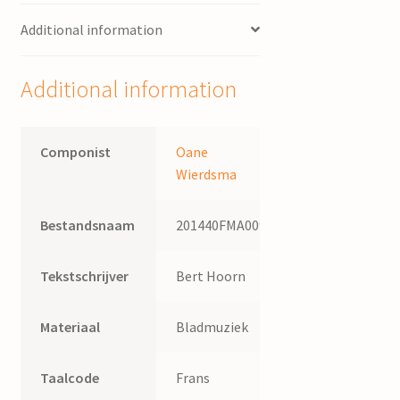
piano
Additional information
/
Oane
Wierdsma,
Additional information
tekst
Victor
Hugo
Componist
Oane
quantity
Wierdsma
Bestandsnaam
201440FMA009
Tekstschrijver
Bert Hoorn
Materiaal
Bladmuziek
Taalcode
Frans