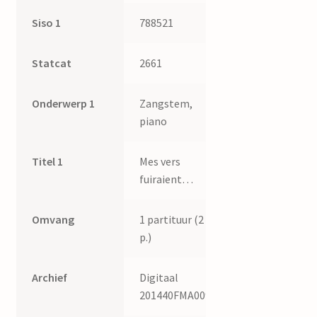
Siso 1
788521
Statcat
2661
Onderwerp 1
Zangstem,
piano
Titel 1
Mes vers
fuiraient…
Omvang
1 partituur (2
p.)
Archief
Digitaal
201440FMA009