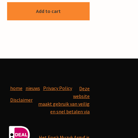
Add to cart
home
nieuws
Privacy Policy
Deze
website
Disclaimer
maakt gebruik van veilig
en snel betalen via
Het Frysk Muzyk Argyf is