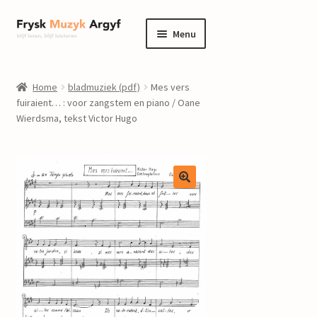
Ga
Ga
Menu
door
naar
naar
de
home
navigatie
inhoud
Home
bladmuziek (pdf)
Mes vers
Submenu
fuiraient… : voor zangstem en piano / Oane
informatie
Wierdsma, tekst Victor Hugo
uitvouwen
Submenu
winkel
uitvouwen
Componisten
nieuws
events
contact