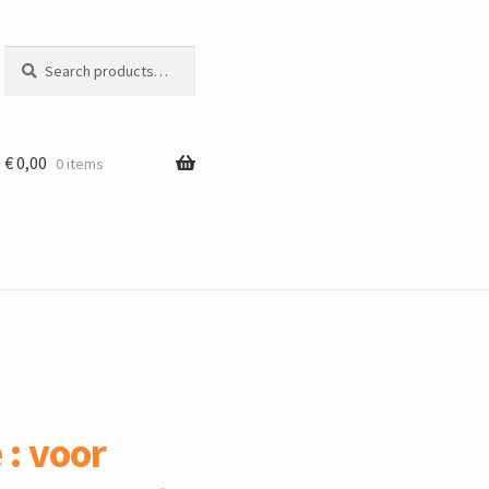
Search
Search
for:
€
0,00
0 items
 : voor