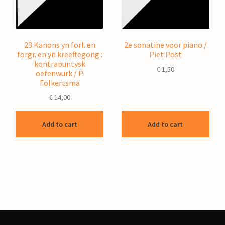
23 Kanons yn forl. en
2e sonatine voor piano /
forgr. en yn kreeftegong :
Piet Post
kontrapuntysk
€
1,50
oefenwurk / P.
Folkertsma
€
14,00
Add to cart
Add to cart