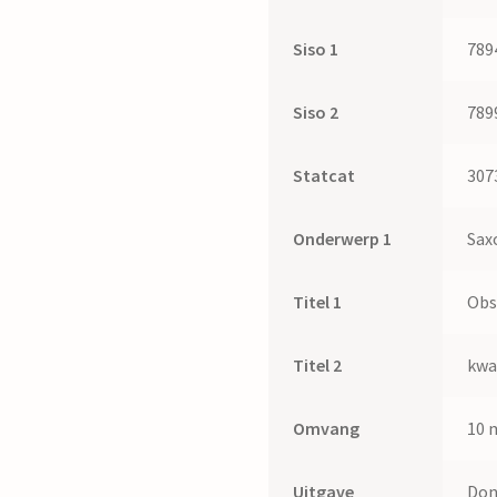
Siso 1
789
Siso 2
789
Statcat
307
Onderwerp 1
Sax
Titel 1
Obs
Titel 2
kwa
Omvang
10 
Uitgave
Do