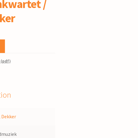
kwartet /
ker
 (pdf)
tion
k Dekker
dmuziek