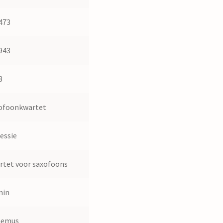
473
943
3
ofoonkwartet
essie
rtet voor saxofoons
min
nemus