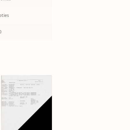
ties
0