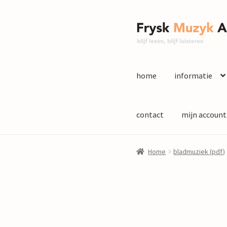
Ga
Ga
door
naar
naar
de
navigatie
inhoud
home
informatie
contact
mijn account
Home
bladmuziek (pdf)