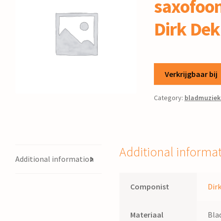
saxofoon
Dirk Dek
Verkrijgbaar bij
Category:
bladmuziek
Additional informa
Additional information
Componist
Dir
Materiaal
Bla