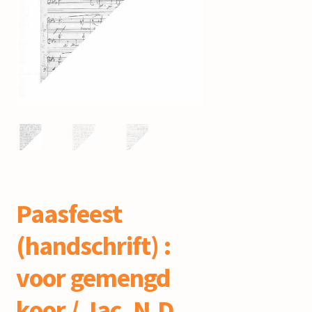
mijn account
Paasfeest
(handschrift) :
voor gemengd
koor / Jac. N.D.