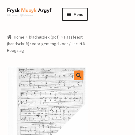
Ga
Ga
Menu
door
naar
naar
de
home
navigatie
inhoud
Home
bladmuziek (pdf)
Paasfeest
Submenu
(handschrift) : voor gemengd koor / Jac. N.D.
informatie
Hoogslag
uitvouwen
Submenu
winkel
uitvouwen
Componisten
nieuws
events
contact