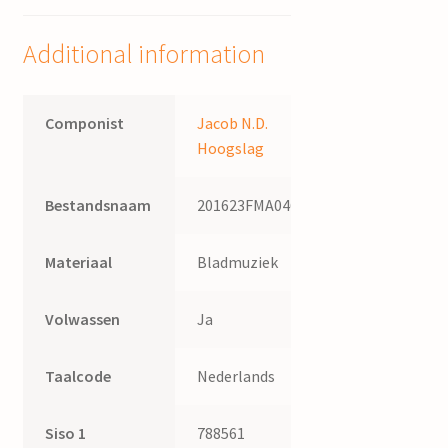
Hoogslag
quantity
Additional information
Componist
Jacob N.D.
Hoogslag
Bestandsnaam
201623FMA046
Materiaal
Bladmuziek
Volwassen
Ja
Taalcode
Nederlands
Siso 1
788561