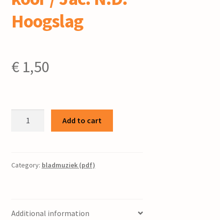
Hoogslag
€
1,50
Paasfeest
Add to cart
(handschrift)
:
voor
gemengd
Category:
bladmuziek (pdf)
koor
/
Jac.
Additional information
N.D.