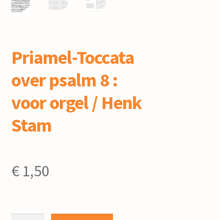
mijn account
Priamel-Toccata
over psalm 8 :
voor orgel / Henk
Stam
€
1,50
Priamel-