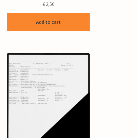
€
2,50
Add to cart