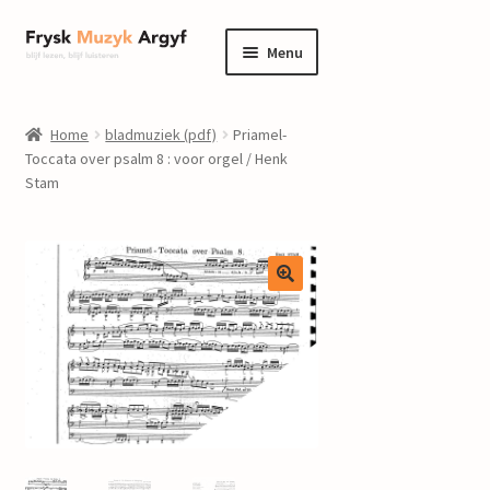
Ga
Ga
Menu
door
naar
naar
de
home
navigatie
inhoud
Home
bladmuziek (pdf)
Priamel-
Submenu
Toccata over psalm 8 : voor orgel / Henk
informatie
Stam
uitvouwen
Submenu
winkel
uitvouwen
Componisten
nieuws
events
contact