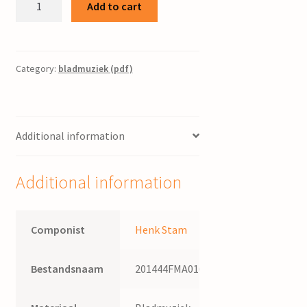
Add to cart
Toccata
over
psalm
8
Category:
bladmuziek (pdf)
:
voor
orgel
Additional information
/
Henk
Stam
Additional information
quantity
Componist
Henk Stam
Bestandsnaam
201444FMA016