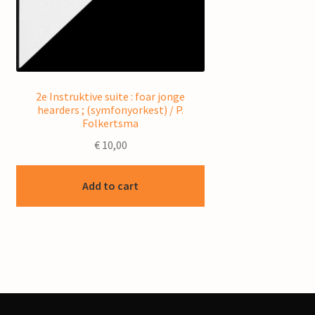
2e Instruktive suite : foar jonge
hearders ; (symfonyorkest) / P.
Folkertsma
€
10,00
Add to cart