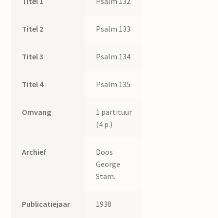
Titel 1
Psalm 132
Titel 2
Psalm 133
Titel 3
Psalm 134
Titel 4
Psalm 135
Omvang
1 partituur
(4 p.)
Archief
Doos
George
Stam.
Publicatiejaar
1938