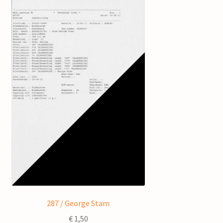
287 / George Stam
€
1,50