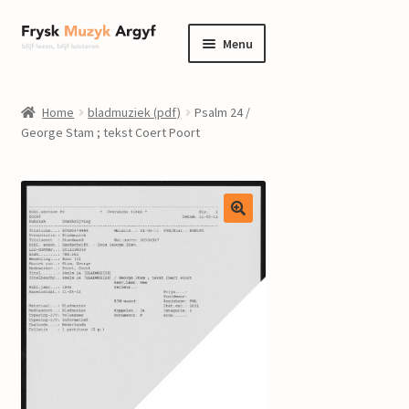
Ga
Ga
Menu
door
naar
naar
de
home
navigatie
inhoud
Home
bladmuziek (pdf)
Psalm 24 /
Submenu
George Stam ; tekst Coert Poort
informatie
uitvouwen
Submenu
winkel
uitvouwen
Componisten
nieuws
events
contact