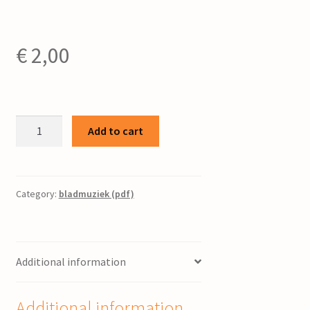
€
2,00
Psalm
Add to cart
24
/
George
Stam
Category:
bladmuziek (pdf)
;
tekst
Coert
Additional information
Poort
quantity
Additional information