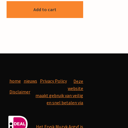
Add to cart
home
nieuws
Privacy Policy
Deze
website
Disclaimer
maakt gebruik van veilig
en snel betalen via
Het Frysk Muzyk Argyf is