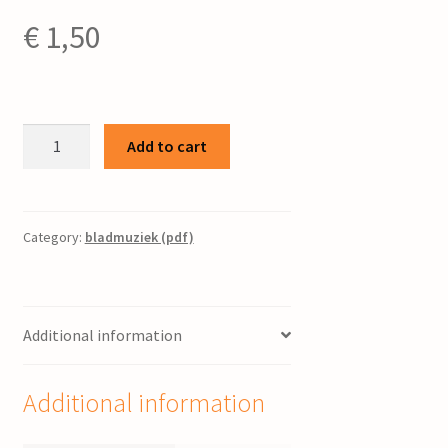
€
1,50
Psalm
Add to cart
66
/
George
Stam
Category:
bladmuziek (pdf)
quantity
Additional information
Additional information