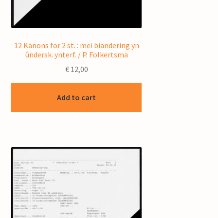
12 Kanons for 2 st. : mei biandering yn
ûndersk. ynterf. / P. Folkertsma
€
12,00
Add to cart