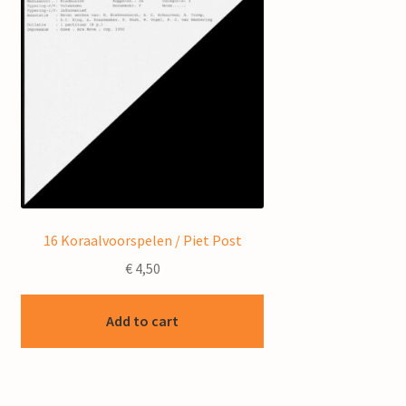
16 Koraalvoorspelen / Piet Post
€
4,50
Add to cart