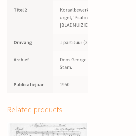
Titel 2
Koraalbewerking,
orgel, 'Psalm 66'
[BLADMUIZIEK]
Omvang
1 partituur (2 p.)
Archief
Doos George
Stam.
Publicatiejaar
1950
Related products