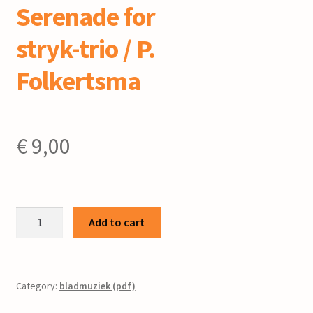
Serenade for
stryk-trio / P.
Folkertsma
€
9,00
Serenade
Add to cart
for
stryk-
trio
/
Category:
bladmuziek (pdf)
P.