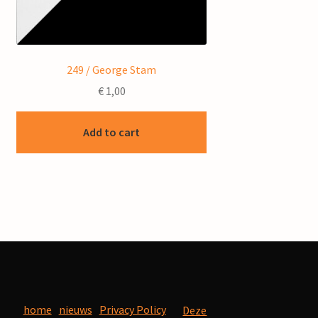
249 / George Stam
€
1,00
Add to cart
home
nieuws
Privacy Policy
Deze