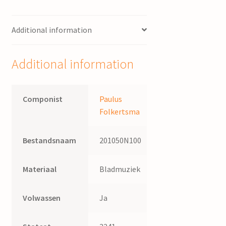
Folkertsma
quantity
Additional information
Additional information
Componist
Paulus
Folkertsma
Bestandsnaam
201050N100
Materiaal
Bladmuziek
Volwassen
Ja