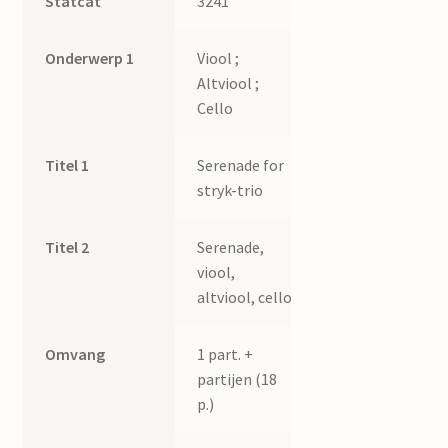
Statcat
3241
Onderwerp 1
Viool ;
Altviool ;
Cello
Titel 1
Serenade for
stryk-trio
Titel 2
Serenade,
viool,
altviool, cello
Omvang
1 part. +
partijen (18
p.)