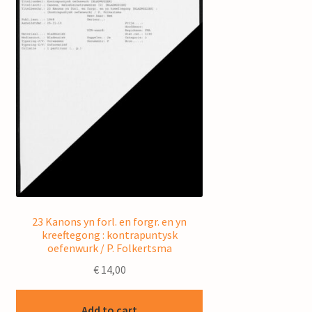
23 Kanons yn forl. en forgr. en yn
kreeftegong : kontrapuntysk
oefenwurk / P. Folkertsma
€
14,00
Add to cart