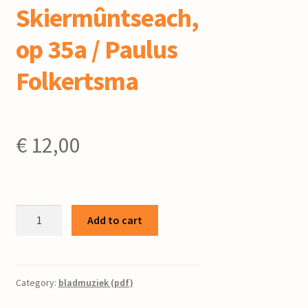
Skiermûntseach,
op 35a / Paulus
Folkertsma
€
12,00
Skiermûntseach,
Add to cart
op
35a
/
Paulus
Category:
bladmuziek (pdf)
Folkertsma