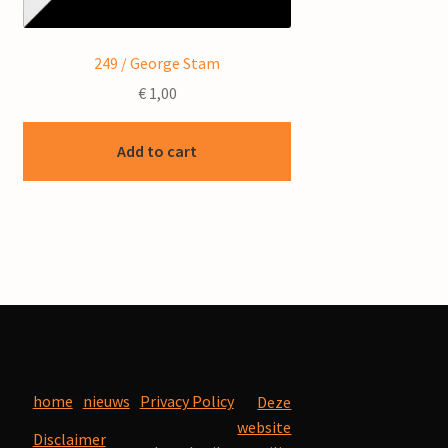
249 / George Stam
€
1,00
Add to cart
home
nieuws
Privacy Policy
Deze
website
Disclaimer