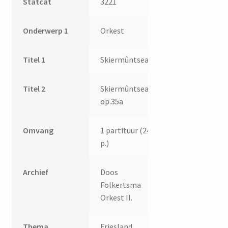
Statcat
3221
Onderwerp 1
Orkest
Titel 1
Skiermûntseach
Titel 2
Skiermûntseach,
op.35a
Omvang
1 partituur (24
p.)
Archief
Doos
Folkertsma
Orkest II.
Thema
Friesland