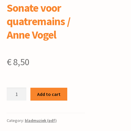
Sonate voor
quatremains /
Anne Vogel
€
8,50
Sonate
Add to cart
voor
quatremains
/
Anne
Category:
bladmuziek (pdf)
Vogel