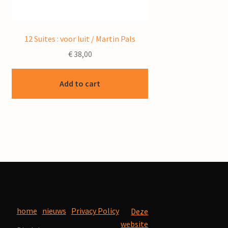
12 Suites : voor luit / Martin Pals
€
38,00
Add to cart
home
nieuws
Privacy Policy
Deze
website