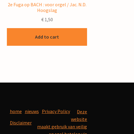
2e Fuga op BACH : voor orgel / Jac. N.D.
Hoogslag
€
1,50
Add to cart
home
nieuws
Privacy Policy
Deze
website
Disclaimer
maakt gebruik van veilig