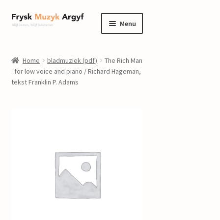
Ga
Ga
Menu
door
naar
naar
de
home
navigatie
inhoud
Home
bladmuziek (pdf)
The Rich Man
Submenu
: for low voice and piano / Richard Hageman,
informatie
tekst Franklin P. Adams
uitvouwen
Submenu
winkel
uitvouwen
Componisten
nieuws
events
contact