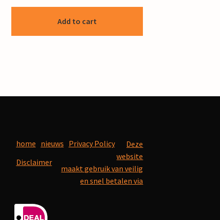
Add to cart
home
nieuws
Privacy Policy
Deze
website
Disclaimer
maakt gebruik van veilig
en snel betalen via