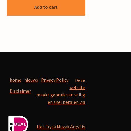
Add to cart
home
nieuws
Privacy Policy
Deze
website
Disclaimer
maakt gebruik van veilig
en snel betalen via
Het Frysk Muzyk Argyf is