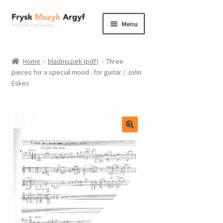
Ga
Ga
Menu
door
naar
naar
de
home
navigatie
inhoud
Home
bladmuziek (pdf)
Three
Submenu
pieces for a special mood : for guitar / John
informatie
Eskes
uitvouwen
Submenu
winkel
uitvouwen
Componisten
nieuws
events
contact