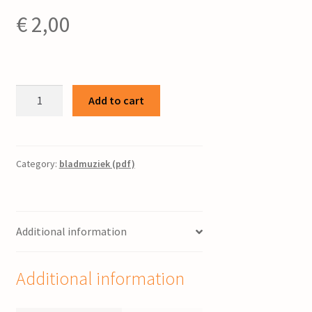
€
2,00
Trio
Add to cart
/
George
Stam
quantity
Category:
bladmuziek (pdf)
Additional information
Additional information