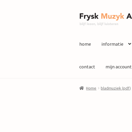
Ga
Ga
door
naar
naar
de
navigatie
inhoud
home
informatie
contact
mijn account
Home
bladmuziek (pdf)