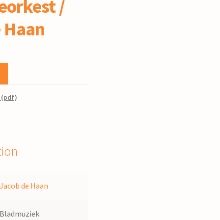
orkest /
e Haan
 (pdf)
tion
Jacob de Haan
Bladmuziek