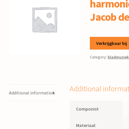
harmonie
Jacob d
Verkrijgbaar bij
Category:
bladmuziek
Additional informa
Additional information
Componist
Materiaal