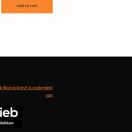
Add to cart
k Muzyk Argyf is onderdeel
van