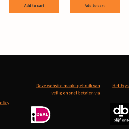
Add to cart
Add to cart
Deze website maakt gebruik van
Het Frys
veilig en snel betalen via
olicy