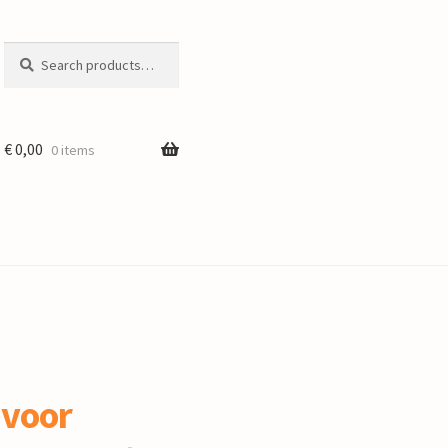
Search
Search
for:
€
0,00
0 items
 voor