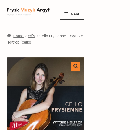
Ga
Ga
Menu
door
naar
naar
de
home
navigatie
inhoud
Home
cd's
Cello Frysienne – Wytske
Submenu
Holtrop (cello)
informatie
uitvouwen
Submenu
winkel
uitvouwen
Componisten
nieuws
events
contact