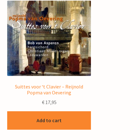
Suittes voor ‘t Clavier – Reijnold
Popma van Oevering
€
17,95
Add to cart