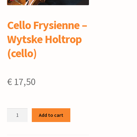
mijn account
Cello Frysienne –
Wytske Holtrop
(cello)
€
17,50
Cello
Add to cart
Frysienne
-
Wytske