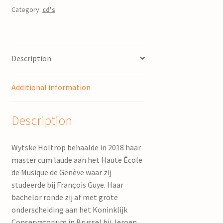
Holtrop
Category:
cd's
(cello)
quantity
Description
Additional information
Description
Wytske Holtrop behaalde in 2018 haar
master cum laude aan het Haute École
de Musique de Genève waar zij
studeerde bij François Guye. Haar
bachelor ronde zij af met grote
onderscheiding aan het Koninklijk
Conservatorium in Brussel bij Jeroen