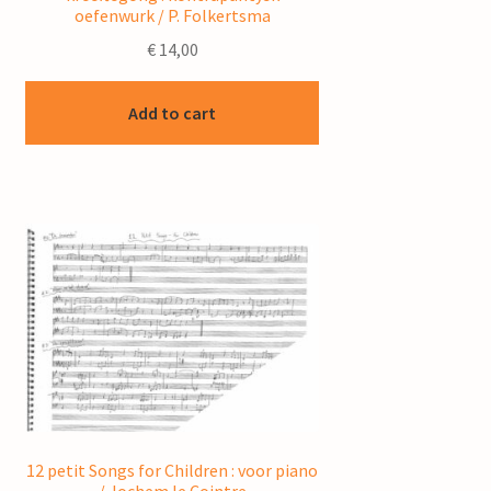
oefenwurk / P. Folkertsma
€
14,00
Add to cart
12 petit Songs for Children : voor piano
/ Jochem le Cointre