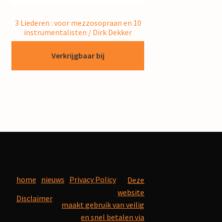
3 Liederen : voor mezzosopraan en 10
instrumentalisten / Dirk Dekker
Verkrijgbaar bij
home
nieuws
Privacy Policy
Deze
website
Disclaimer
maakt gebruik van veilig
en snel betalen via