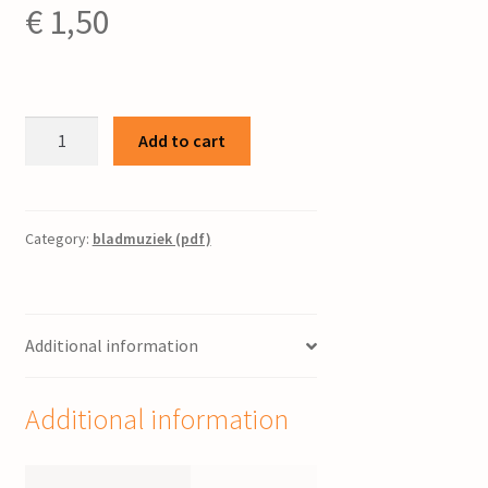
€
1,50
Schwerin
Add to cart
/
Cees
Bijlstra
;
Category:
bladmuziek (pdf)
tekst:
Baukje
Wytsma
Additional information
quantity
Additional information