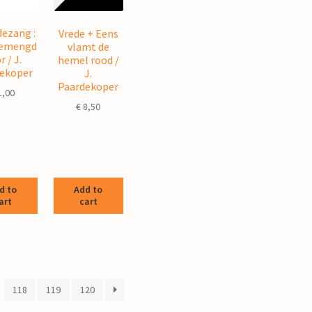
ezang :
Vrede + Eens
gemengd
vlamt de
r / J.
hemel rood /
ekoper
J.
Paardekoper
1,00
€
8,50
d to
Add to
art
cart
118
119
120