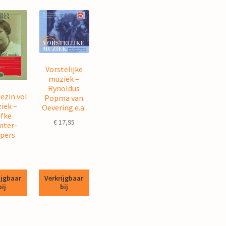
Vorstelijke
muziek –
Rynoldus
iezin vol
Popma van
iek –
Oevering e.a.
fke
€
17,95
ter-
pers
ijgbaar
Verkrijgbaar
bij
bij