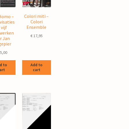
Colori miti –
Homo –
Colori
isaties
Ensemble
 vijf
werken
€
17,95
r Jan
epier
5,00
Add to
d to
cart
art