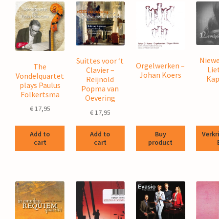
Niewe
Suittes voor ‘t
Orgelwerken –
The
Lie
Clavier –
Johan Koers
Vondelquartet
Kap
Reijnold
plays Paulus
Popma van
Folkertsma
Oevering
€
17,95
€
17,95
Buy
Add to
Add to
Verkr
product
cart
cart