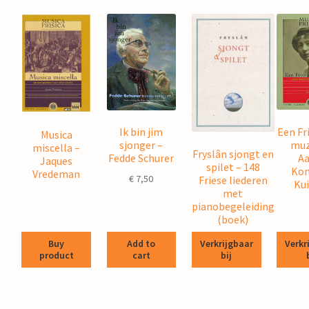
Een Fr
Ik bin jim
Musica
muz
sjonger –
miscella –
Fryslân sjongt en
Aa
Fedde Schurer
Jaques
spilet – 148
Kom
Vredeman
€
7,50
Friese liederen
Kui
met
pianobegeleiding
(boek)
Buy
Add to
Verkrijgbaar
Verkr
product
cart
bij