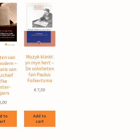
Muzyk klinkt
ten van
yn myn hert –
bodem –
De sololieten
aris van
fan Paulus
Archief
Folkertsma
fke
ter-
€
7,50
pers
3,00
d to
Add to
art
cart