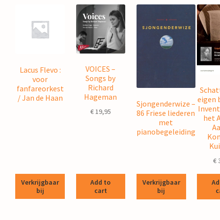
VOICES –
Lacus Flevo :
Songs by
voor
Richard
fanfareorkest
Schat
Hageman
/ Jan de Haan
eigen 
Sjongenderwize –
Invent
€
19,95
86 Friese liederen
het 
met
Aa
pianobegeleiding
Kom
Kui
€
Verkrijgbaar
Add to
Verkrijgbaar
Ad
bij
cart
bij
c