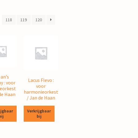
118
119
120
an’s
Lacus Flevo :
y : voor
voor
eorkest
harmonieorkest
 de Haan
/ Jan de Haan
ijgbaar
Verkrijgbaar
bij
bij