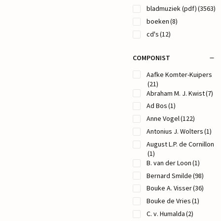
bladmuziek (pdf)
(3563)
boeken
(8)
cd's
(12)
COMPONIST
Aafke Komter-Kuipers
(21)
Abraham M. J. Kwist
(7)
Ad Bos
(1)
Anne Vogel
(122)
Antonius J. Wolters
(1)
August L.P. de Cornillon
(1)
B. van der Loon
(1)
Bernard Smilde
(98)
Bouke A. Visser
(36)
Bouke de Vries
(1)
C. v. Humalda
(2)