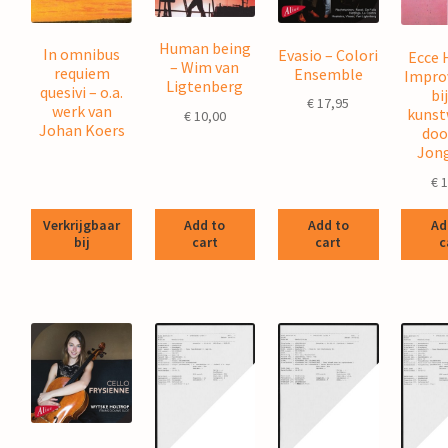
Human being
In omnibus
Evasio – Colori
Ecce 
– Wim van
requiem
Ensemble
Improv
Ligtenberg
quesivi – o.a.
bij
€
17,95
werk van
kunst
€
10,00
Johan Koers
doo
Jong
€
1
Verkrijgbaar
Add to
Add to
Ad
bij
cart
cart
c